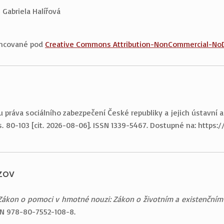
 Gabriela Halířová
cencované pod
Creative Commons Attribution-NonCommercial-NoDer
 práva sociálního zabezpečení České republiky a jejich ústavní a
 s. 80-103 [cit.
2026-08-06
]. ISSN 1339-5467. Dostupné na: https:/
zov
Zákon o pomoci v hmotné nouzi: Zákon o životním a existenční
SBN 978-80-7552-108-8.