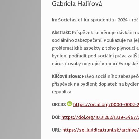
Gabriela Halířová
In:
Societas et iurisprudentia • 2024 • roč
Abstrakt:
Příspěvek se věnuje dávkám na
sociálního zabezpečení. Poukazuje na je
problematické aspekty z toho plynoucí a
bydlení podřadit pod sociální práva zaji
nárok i osoby migrující v rámci Evropské
Klíčová slova:
Právo sociálního zabezpeče
příspěvek na bydlení; doplatek na bydlen
republika.
ORCID:
https://orcid.org/0000-0002-
DOI:
https://doi.org/10.31262/1339-5467
URL:
https://sei.iuridica.truni.sk/archi