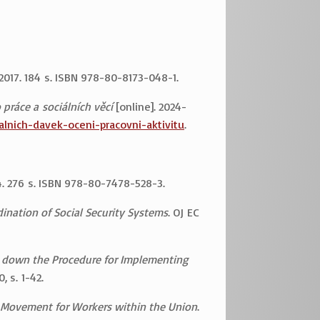
, 2017. 184 s. ISBN 978-80-8173-048-1.
 práce a sociálních věcí
[online]. 2024-
lnich-davek-oceni-pracovni-aktivitu
.
14. 276 s. ISBN 978-80-7478-528-3.
ination of Social Security Systems
. OJ EC
g down the Procedure for Implementing
, s. 1-42.
f Movement for Workers within the Union
.