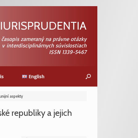
 IURISPRUDENTIA
 časopis zameraný na právne otázky
v interdisciplinárnych súvislostiach
ISSN 1339-5467
is
English
unijní aspekty
é republiky a jejich