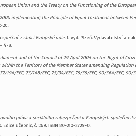
European Union and the Treaty on the Functioning of the Europea
2000 implementing the Principle of Equal Treatment between Perso
2-26.
ezpečení v rámci Evropské unie
. 1. vyd. Plzeň: Vydavatelství a na
-14-8.
liament and of the Council of 29 April 2004 on the Right of Citiz
within the Territory of the Member States amending Regulation (
, 72/194/EEC, 73/148/EEC, 75/34/EEC, 75/35/EEC, 90/364/EEC, 90
covního práva a sociálního zabezpečení v Evropských společenstv
s. Edice učebnic, č. 269. ISBN 80-210-2729-0.