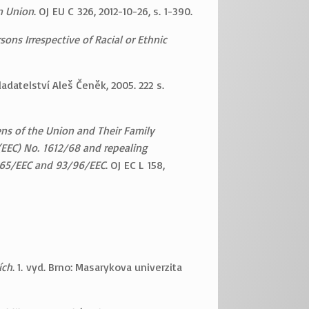
n Union
. OJ EU C 326, 2012-10-26, s. 1-390.
ns Irrespective of Racial or Ethnic
kladatelství Aleš Čeněk, 2005. 222 s.
ens of the Union and Their Family
EEC) No. 1612/68 and repealing
/365/EEC and 93/96/EEC
. OJ EC L 158,
ích
. 1. vyd. Brno: Masarykova univerzita