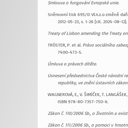
Smlouva o fungování Evropské unie
.
Sněmovní tisk 695/0: Vl.n.z.o změně daňo
2012-05-23, s. 1-26 [cit. 2024-08-12]
Treaty of Lisbon amending the Treaty o
TRÖSTER, P. et al.
Právo sociálního zabez
7400-473-5.
Úmluva o právech dítěte
.
Usnesení předsednictva České národní rad
republiky, ve znění ústavních zákon
WAGNEROVÁ, E., V. ŠIMÍČEK, T. LANGÁŠEK, I
ISBN 978-80-7357-750-6.
Zákon č. 110/2006 Sb., o životním a exis
Zákon č. 111/2006 Sb., o pomoci v hmotn