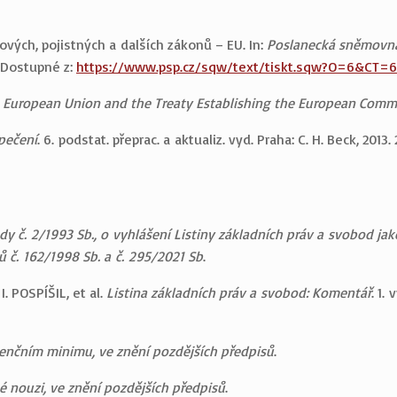
vých, pojistných a dalších zákonů – EU. In:
Poslanecká sněmovna
. Dostupné z:
https://www.psp.cz/sqw/text/tiskt.sqw?O=6&CT=
n European Union and the Treaty Establishing the European Comm
pečení
. 6. podstat. přeprac. a aktualiz. vyd. Praha: C. H. Beck, 201
y č. 2/1993 Sb., o vyhlášení Listiny základních práv a svobod ja
ů č. 162/1998 Sb. a č. 295/2021 Sb
.
. POSPÍŠIL, et al.
Listina základních práv a svobod: Komentář
. 1.
tenčním minimu, ve znění pozdějších předpisů
.
é nouzi, ve znění pozdějších předpisů
.