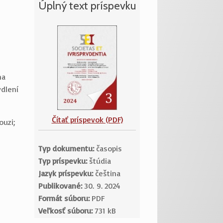
Úplný text príspevku
na
ydlení
Čítať príspevok (PDF)
ouzi;
Typ dokumentu:
časopis
Typ príspevku:
štúdia
Jazyk príspevku:
čeština
Publikované:
30. 9. 2024
Formát súboru:
PDF
Veľkosť súboru:
731 kB