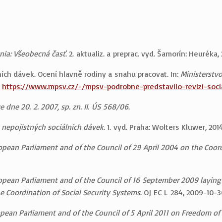
nia: Všeobecná časť
. 2. aktualiz. a preprac. vyd. Šamorín: Heuréka
ích dávek. Ocení hlavně rodiny a snahu pracovat. In:
Ministerstvo
:
https://www.mpsv.cz/-/mpsv-podrobne-predstavilo-revizi-socia
dne 20. 2. 2007, sp. zn. II. ÚS 568/06
.
 nepojistných sociálních dávek
. 1. vyd. Praha: Wolters Kluwer, 20
pean Parliament and of the Council of 29 April 2004 on the Coord
opean Parliament and of the Council of 16 September 2009 layin
e Coordination of Social Security Systems
. OJ EC L 284, 2009-10-30
opean Parliament and of the Council of 5 April 2011 on Freedom o