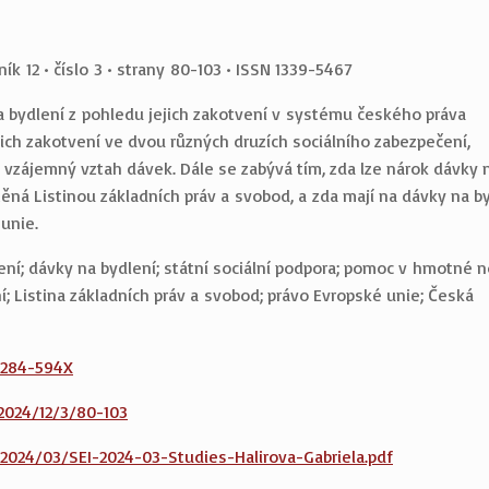
ník 12 • číslo 3 • strany 80-103 • ISSN 1339-5467
 bydlení z pohledu jejich zakotvení v systému českého práva
jich zakotvení ve dvou různých druzích sociálního zabezpečení,
 vzájemný vztah dávek. Dále se zabývá tím, zda lze nárok dávky 
štěná Listinou základních práv a svobod, a zda mají na dávky na b
 unie.
ní; dávky na bydlení; státní sociální podpora; pomoc v hmotné n
í; Listina základních práv a svobod; právo Evropské unie; Česká
2284-594X
/2024/12/3/80-103
ve/2024/03/SEI-2024-03-Studies-Halirova-Gabriela.pdf