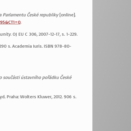
 Parlamentu České republiky
[online].
695&CT1=0
.
unity
. OJ EU C 306, 2007-12-17, s. 1-229.
3. 290 s. Academia Iuris. ISBN 978-80-
ko součásti ústavního pořádku České
 vyd. Praha: Wolters Kluwer, 2012. 906 s.