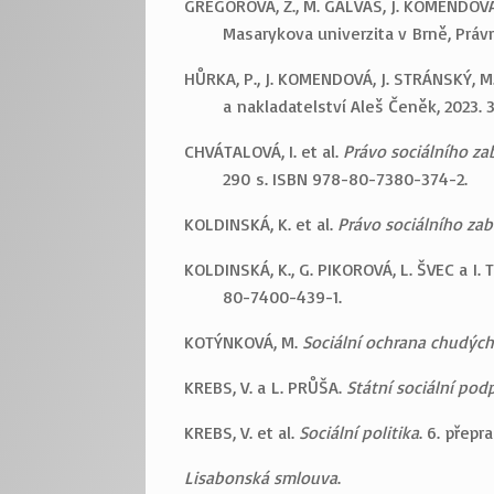
GREGOROVÁ, Z., M. GALVAS, J. KOMENDOVÁ
Masarykova univerzita v Brně, Právn
HŮRKA, P., J. KOMENDOVÁ, J. STRÁNSKÝ, M
a nakladatelství Aleš Čeněk, 2023.
CHVÁTALOVÁ, I. et al.
Právo sociálního za
290 s. ISBN 978-80-7380-374-2.
KOLDINSKÁ, K. et al.
Právo sociálního za
KOLDINSKÁ, K., G. PIKOROVÁ, L. ŠVEC a I.
80-7400-439-1.
KOTÝNKOVÁ, M.
Sociální ochrana chudých
KREBS, V. a L. PRŮŠA.
Státní sociální pod
KREBS, V. et al.
Sociální politika
. 6. přepr
Lisabonská smlouva
.