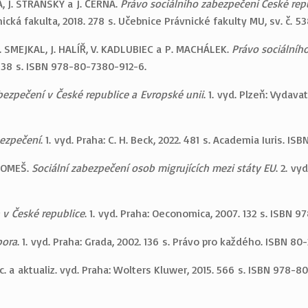
, J. STRÁNSKÝ a J. ČERNÁ.
Právo sociálního zabezpečení České rep
ická fakulta, 2018. 278 s. Učebnice Právnické fakulty MU, sv. č. 
. SMEJKAL, J. HALÍŘ, V. KADLUBIEC a P. MACHÁLEK.
Právo sociálníh
 338 s. ISBN 978-80-7380-912-6.
bezpečení v České republice a Evropské unii
. 1. vyd. Plzeň: Vydava
bezpečení
. 1. vyd. Praha: C. H. Beck, 2022. 481 s. Academia Iuris. 
 TOMEŠ.
Sociální zabezpečení osob migrujících mezi státy EU
. 2. vy
 v České republice
. 1. vyd. Praha: Oeconomica, 2007. 132 s. ISBN 
pora
. 1. vyd. Praha: Grada, 2002. 136 s. Právo pro každého. ISBN 8
ac. a aktualiz. vyd. Praha: Wolters Kluwer, 2015. 566 s. ISBN 978-8